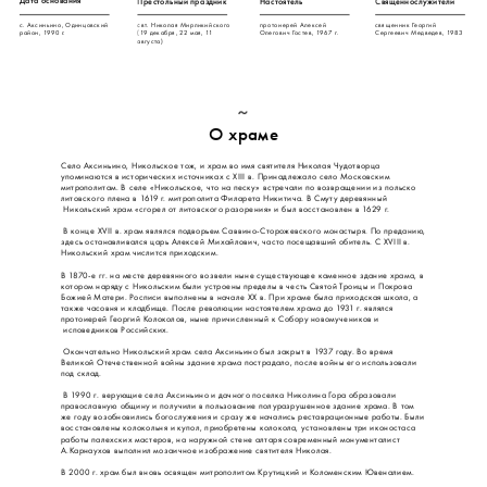
Дата основания
Престольный праздник
Настоятель
Священнослужители
с. Аксиньино, Одинцовский 
свт. Николая Мирликийского 
протоиерей Алексей 
священник Георгий 
район, 1990 г.
(19 декабря, 22 мая, 11 
Олегович Гостев, 1967 г.
Сергеевич Медведев, 1983
августа)
О храме
Село Аксиньино, Никольское тож, и храм во имя святителя Николая Чудотворца 
упоминаются в исторических источниках с XIII в. Принадлежало село Московским 
митрополитам. В селе «Никольское, что на песку» встречали по возвращении из польско 
литовского плена в 1619 г. митрополита Филарета Никитича. В Смуту деревянный 
 Никольский храм «сгорел от литовского разорения» и был восстановлен в 1629 г. 
 В конце XVII в. храм являлся подворьем Саввино-Сторожевского монастыря. По преданию, 
здесь останавливался царь Алексей Михайлович, часто посещавший обитель. С XVIII в. 
Никольский храм числится приходским.
В 1870-е гг. на месте деревянного возвели ныне существующее каменное здание храма, в 
котором наряду с Никольским были устроены пределы в честь Святой Троицы и Покрова 
Божией Матери. Росписи выполнены в начале ХХ в. При храме была приходская школа, а 
также часовня и кладбище. После революции настоятелем храма до 1931 г. являлся 
протоиерей Георгий Колоколов, ныне причисленный к Собору новомучеников и 
 исповедников Российских. 
 Окончательно Никольский храм села Аксиньино был закрыт в 1937 году. Во время 
Великой Отечественной войны здание храма пострадало, после войны его использовали 
под склад. 
 В 1990 г. верующие села Аксиньино и дачного поселка Николина Гора образовали 
православную общину и получили в пользование полуразрушенное здание храма. В том 
же году возобновились богослужения и сразу же начались реставрационные работы. Были 
восстановлены колокольня и купол, приобретены колокола, установлены три иконостаса 
работы палехских мастеров, на наружной стене алтаря современный монументалист 
А.Карнаухов выполнил мозаичное изображение святителя Николая. 
В 2000 г. храм был вновь освящен митрополитом Крутицкий и Коломенским Ювеналием. 